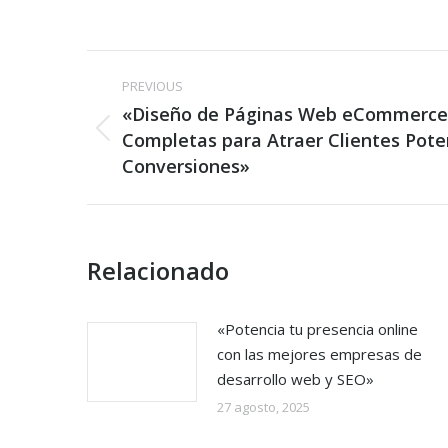
Post
PREVIOUS
navigation
«Diseño de Páginas Web eCommerce:
Previous
Completas para Atraer Clientes Pote
post:
Conversiones»
Relacionado
«Potencia tu presencia online
con las mejores empresas de
desarrollo web y SEO»
27 agosto, 2025