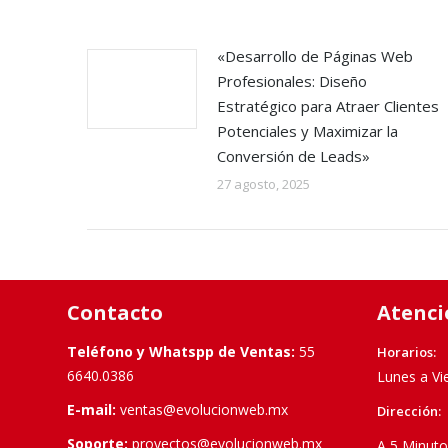
«Desarrollo de Páginas Web
Profesionales: Diseño
Estratégico para Atraer Clientes
Potenciales y Maximizar la
Conversión de Leads»
27 agosto, 2025
Contacto
Atenci
Teléfono y Whatspp de Ventas:
55
Horarios:
6640.0386
Lunes a Vi
E-mail:
ventas@evolucionweb.mx
Dirección:
Soporte:
proyectos@evolucionweb.mx
A 5 Minuto