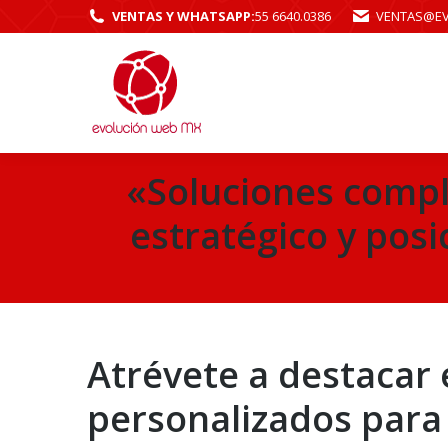
VENTAS Y WHATSAPP:
55 6640.0386
VENTAS@E
«Soluciones comple
estratégico y pos
Atrévete a destacar 
personalizados para 