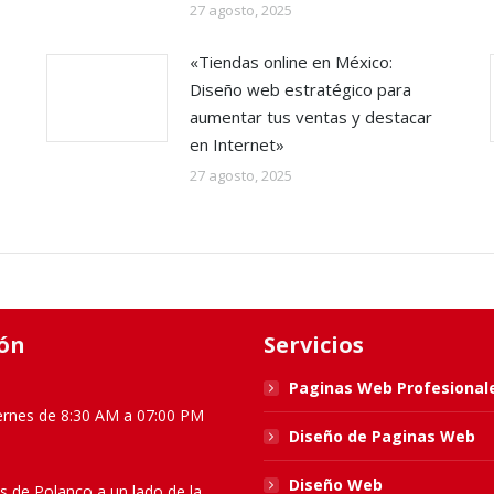
27 agosto, 2025
«Tiendas online en México:
Diseño web estratégico para
aumentar tus ventas y destacar
en Internet»
27 agosto, 2025
ón
Servicios
Paginas Web Profesional
ernes de 8:30 AM a 07:00 PM
Diseño de Paginas Web
Diseño Web
s de Polanco a un lado de la