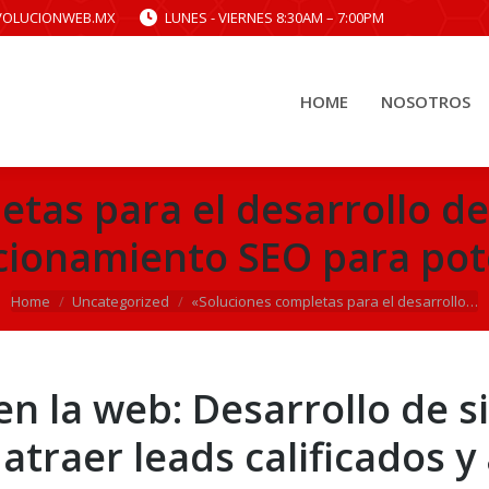
VOLUCIONWEB.MX
LUNES - VIERNES 8:30AM – 7:00PM
HOME
NOSOTROS
HOME
NOSOTROS
tas para el desarrollo de
icionamiento SEO para pot
You are here:
Home
Uncategorized
«Soluciones completas para el desarrollo…
en la web: Desarrollo de s
atraer leads calificados 