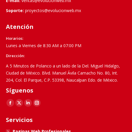
E-mail:
ventas@evolucionweb.mx
Soporte:
proyectos@evolucionweb.mx
Atención
Horarios:
Lunes a Viernes de 8:30 AM a 07:00 PM
Dirección:
A 5 Minutos de Polanco a un lado de la Del. Miguel Hidalgo,
Ciudad de México. Blvd. Manuel Ávila Camacho No. 80, Int.
204, Col. El Parque, C.P. 53398, Naucalpan Edo. de México.
Síguenos
Find us on:
Facebook
X
Linkedin
Instagram
page
page
page
page
Servicios
opens
opens
opens
opens
in
in
in
in
Paginas Web Profesionales