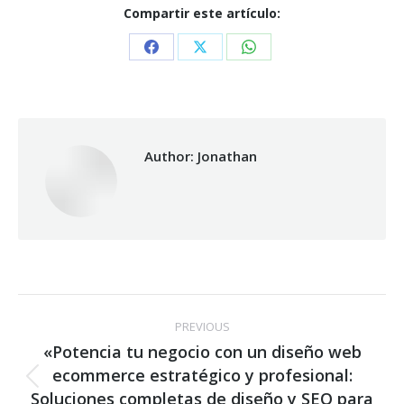
Compartir este artículo:
Share
Share
Share
on
on
on
Facebook
X
WhatsApp
Author:
Jonathan
Post
PREVIOUS
navigation
«Potencia tu negocio con un diseño web
ecommerce estratégico y profesional:
Previous
Soluciones completas de diseño y SEO para