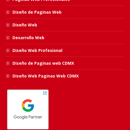
new
new
new
new
Diseño de Paginas Web
window
window
window
window
Diseño Web
Desarrollo Web
Diseño Web Profesional
Diseño de Paginas web CDMX
Diseño Web Paginas Web CDMX