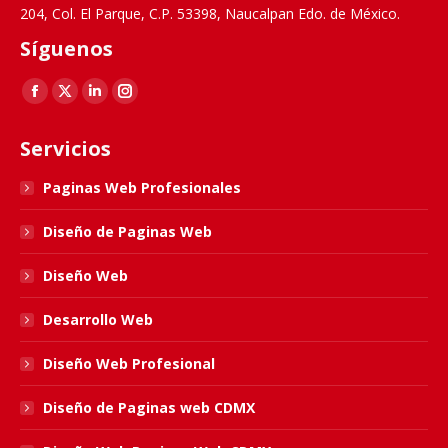
204, Col. El Parque, C.P. 53398, Naucalpan Edo. de México.
Síguenos
Find us on:
Facebook
X
Linkedin
Instagram
page
page
page
page
Servicios
opens
opens
opens
opens
in
in
in
in
Paginas Web Profesionales
new
new
new
new
Diseño de Paginas Web
window
window
window
window
Diseño Web
Desarrollo Web
Diseño Web Profesional
Diseño de Paginas web CDMX