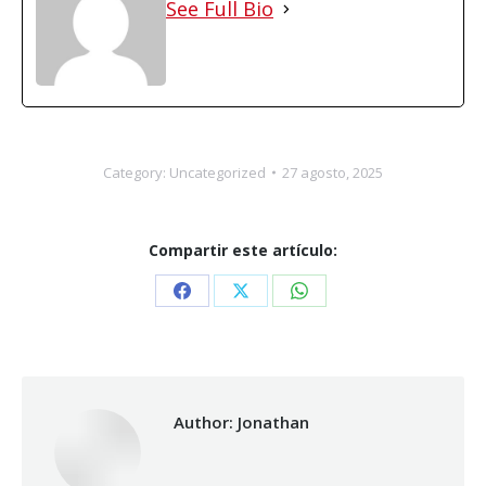
See Full Bio
Category:
Uncategorized
27 agosto, 2025
Compartir este artículo:
Share
Share
Share
on
on
on
Facebook
X
WhatsApp
Author:
Jonathan