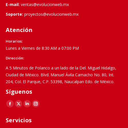
E-mail:
ventas@evolucionweb.mx
Soporte:
proyectos@evolucionweb.mx
Atención
Horarios:
Lunes a Viernes de 8:30 AM a 07:00 PM
Dirección:
A 5 Minutos de Polanco a un lado de la Del. Miguel Hidalgo,
Ciudad de México. Blvd. Manuel Ávila Camacho No. 80, Int.
204, Col. El Parque, C.P. 53398, Naucalpan Edo. de México.
Síguenos
Find us on:
Facebook
X
Linkedin
Instagram
page
page
page
page
Servicios
opens
opens
opens
opens