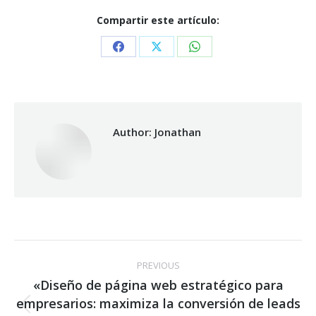
Compartir este artículo:
Share
Share
Share
on
on
on
Facebook
X
WhatsApp
Author:
Jonathan
Post
PREVIOUS
navigation
«Diseño de página web estratégico para
empresarios: maximiza la conversión de leads
Previous