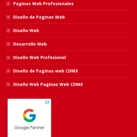
in
in
in
in
Paginas Web Profesionales
new
new
new
new
Diseño de Paginas Web
window
window
window
window
Diseño Web
Desarrollo Web
Diseño Web Profesional
Diseño de Paginas web CDMX
Diseño Web Paginas Web CDMX