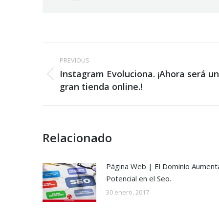
Post
PREVIOUS
navigation
Instagram Evoluciona. ¡Ahora será u
Previous
gran tienda online.!
post:
Relacionado
Página Web | El Dominio Aumenta
Potencial en el Seo.
30 enero, 2017