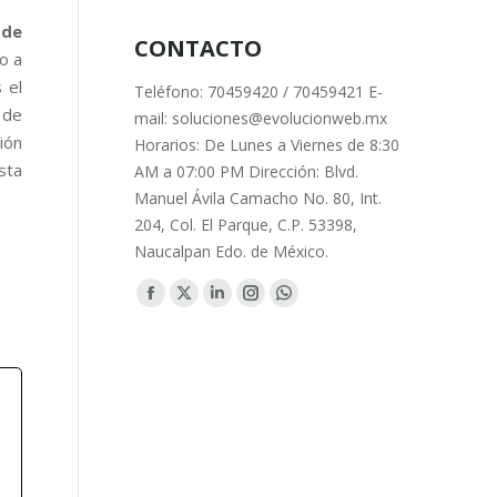
 de
CONTACTO
o a
 el
Teléfono: 70459420 / 70459421 E-
 de
mail: soluciones@evolucionweb.mx
ión
Horarios: De Lunes a Viernes de 8:30
sta
AM a 07:00 PM Dirección: Blvd.
Manuel Ávila Camacho No. 80, Int.
204, Col. El Parque, C.P. 53398,
Naucalpan Edo. de México.
Find us on:
Facebook
X
Linkedin
Instagram
Whatsapp
page
page
page
page
page
opens
opens
opens
opens
opens
in
in
in
in
in
new
new
new
new
new
window
window
window
window
window