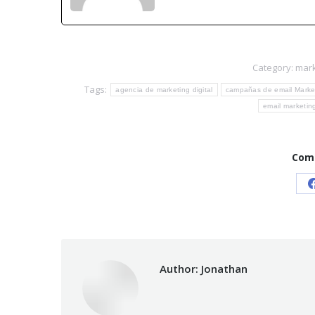
Category:
mark
Tags:
agencia de marketing digital
campañas de email Marke
email marketin
Comp
Author:
Jonathan