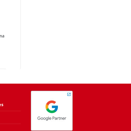
ina
es