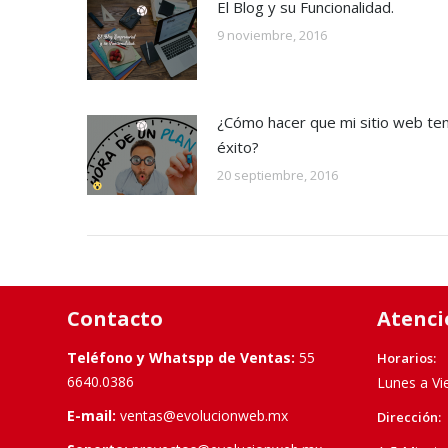
El Blog y su Funcionalidad.
9 noviembre, 2016
¿Cómo hacer que mi sitio web te
éxito?
20 septiembre, 2016
Contacto
Atenci
Teléfono y Whatspp de Ventas:
55
Horarios:
6640.0386
Lunes a Vi
E-mail:
ventas@evolucionweb.mx
Dirección: