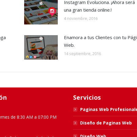
Instagram Evoluciona. ¡Ahora será
una gran tienda online.!
4 noviembre, 2016
nga
Enamora a tus Clientes con tu Pág
Web.
14 septiembre, 2016
ón
Servicios
Paginas Web Profesional
ernes de 8:30 AM a 07:00 PM
Diseño de Paginas Web
Diseño Web